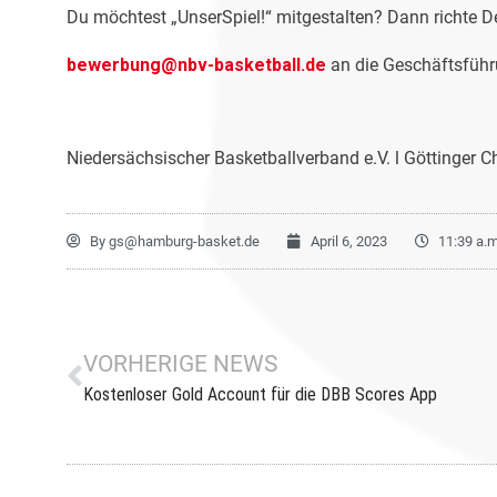
Du möchtest „UnserSpiel!“ mitgestalten? Dann richte 
bewerbung@nbv-basketball.de
an die Geschäftsführ
Niedersächsischer Basketballverband e.V. l Göttinger 
By
gs@hamburg-basket.de
April 6, 2023
11:39 a.m
VORHERIGE NEWS
Kostenloser Gold Account für die DBB Scores App