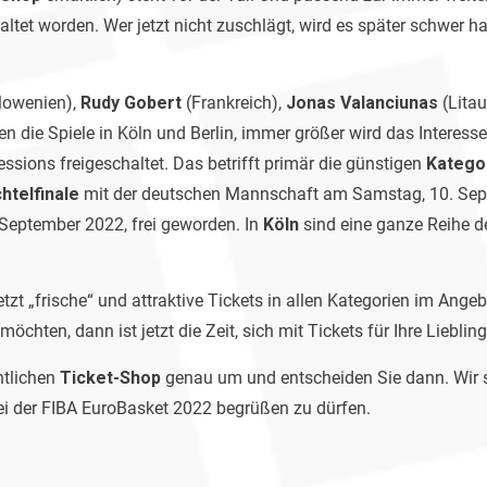
altet worden. Wer jetzt nicht zuschlägt, wird es später schwer 
lowenien),
Rudy Gobert
(Frankreich),
Jonas Valanciunas
(Lita
 die Spiele in Köln und Berlin, immer größer wird das Interess
ssions freigeschaltet. Das betrifft primär die günstigen
Kategor
htelfinale
mit der deutschen Mannschaft am Samstag, 10. Sept
September 2022, frei geworden. In
Köln
sind eine ganze Reihe d
jetzt „frische“ und attraktive Tickets in allen Kategorien im An
öchten, dann ist jetzt die Zeit, sich mit Tickets für Ihre Lieblin
htlichen
Ticket-Shop
genau um und entscheiden Sie dann. Wir s
ei der FIBA EuroBasket 2022 begrüßen zu dürfen.