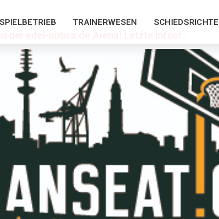
SPIELBETRIEB
TRAINERWESEN
SCHIEDSRICHT
n der edel-optics.de Arena! Letzte Infos!