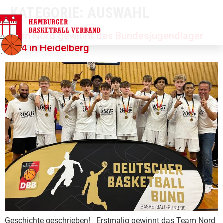
KATEGORIE:
AUSWAHL
springen
Team Nord gewinnt das Bundesjugendlager
2024 in Heidelberg
Geschichte geschrieben! Erstmalig gewinnt das Team Nord